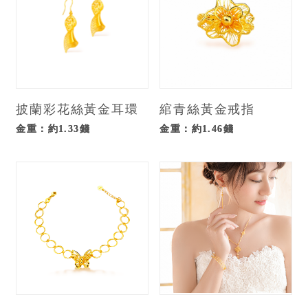
披蘭彩花絲黃金耳環
綰青絲黃金戒指
金重：約1.33錢
金重：約1.46錢