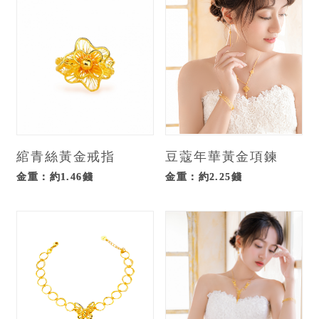
綰青絲黃金戒指
豆蔻年華黃金項鍊
金重：約1.46錢
金重：約2.25錢